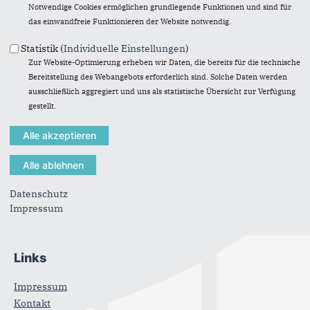
Notwendige Cookies ermöglichen grundlegende Funktionen und sind für
das einwandfreie Funktionieren der Website notwendig.
Statistik (
Individuelle Einstellungen
)
Zur Website-Optimierung erheben wir Daten, die bereits für die technische
Anschrift
Bereitstellung des Webangebots erforderlich sind. Solche Daten werden
ausschließlich aggregiert und uns als statistische Übersicht zur Verfügung
CDU Stadtverband Dietzenbach
gestellt.
Emil-von-Behring-Straße 6
63128
Dietzenbach
E-Mail:
info@cdu-dietzenbach.de
Im Web
Datenschutz
CDU Hessen
Impressum
CDU Deutschlands
Links
Impressum
Kontakt